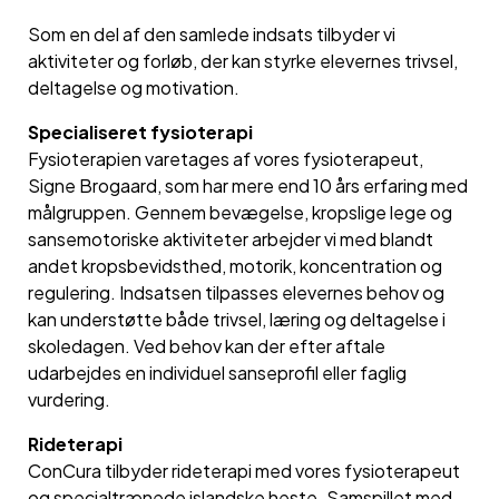
Som en del af den samlede indsats tilbyder vi
aktiviteter og forløb, der kan styrke elevernes trivsel,
deltagelse og motivation.
Specialiseret fysioterapi
Fysioterapien varetages af vores fysioterapeut,
Signe Brogaard, som har mere end 10 års erfaring med
målgruppen. Gennem bevægelse, kropslige lege og
sansemotoriske aktiviteter arbejder vi med blandt
andet kropsbevidsthed, motorik, koncentration og
regulering. Indsatsen tilpasses elevernes behov og
kan understøtte både trivsel, læring og deltagelse i
skoledagen. Ved behov kan der efter aftale
udarbejdes en individuel sanseprofil eller faglig
vurdering.
Rideterapi
ConCura tilbyder rideterapi med vores fysioterapeut
og specialtrænede islandske heste. Samspillet med