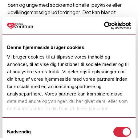
børn og unge med socioemotionelle, psykiske eller
udviklingsmæssige udfordringer. Det kan blandt
andet være ADHD, OCD, angst,
tilknytningsvanskeligheder,
autismespektrumforstyrrelser eller traumer.
Tilbuddet henvender sig til børn og unge i
Denne hjemmeside bruger cookies
grundskolealderen, som udgangspunkt fra 6 til 18 år.
Vi bruger cookies til at tilpasse vores indhold og
Vi ser altid på det enkelte barns samlede situation og
annoncer, til at vise dig funktioner til sociale medier og til
vurderer, om ConCura Skolen kan tilbyde de rette
at analysere vores trafik. Vi deler også oplysninger om
rammer for læring, trivsel og udvikling.
din brug af vores hjemmeside med vores partnere inden
for sociale medier, annonceringspartnere og
analysepartnere. Vores partnere kan kombinere disse
data med andre oplysninger, du har givet dem, eller som
de har indsamlet fra din brug af deres tjenester.
Samtykkevalg
Nødvendig