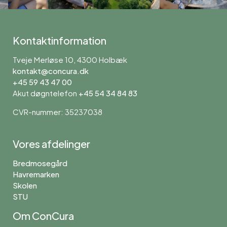
Kontaktinformation
Tveje Merløse 10, 4300 Holbæk
kontakt@concura.dk
+45 59 43 47 00
Akut døgntelefon
+45 54 34 84 83
CVR-nummer: 35237038
Vores afdelinger
Bredmosegård
Havremarken
Skolen
STU
Om ConCura