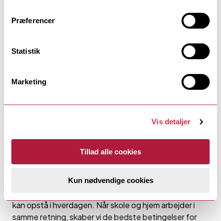
Præferencer
Statistik
Marketing
Et tæt samarbejde med hjemmet
Et tæt og tillidsfuldt samarbejde mellem skole og hjem
Vis detaljer
er en vigtig del af vores arbejde. Vi følger elevens
udvikling løbende og tilpasser indsatsen i dialog med
eleven og forældre, plejeforældre eller anden
Tillad alle cookies
forældremyndighedsindehaver.
Kun nødvendige cookies
Vi prioriterer en åben og respektfuld kontakt og
tilbyder sparring og vejledning om de udfordringer, der
kan opstå i hverdagen. Når skole og hjem arbejder i
samme retning, skaber vi de bedste betingelser for